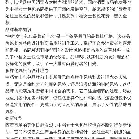
列，以满足中国消费者对时尚潮流的追求。国内消费市场的发展也
为中档女士包包品牌提供了广阔的发展空间。越来越多的消费者开
始注重包包的品质和设计，并愿意为中档女士包包花费一定的金
额。
品牌基本知识
“中档女士包包品牌前十名”是一个备受瞩目的品牌排行榜。这些品
牌以其独特的设计和高品质的制作工艺，赢得了众多消费者的喜爱
和追捧。品牌A以其时尚简约的设计风格和高品质的皮革材料，成
为了中档女士包包市场的佼佼者。品牌B则以其创新的设计理念和
多样化的款式，吸引了一大批时尚爱好者的目光。
多样化风格与设计理念
中档女士包包品牌前十名所展示的多样化风格和设计理念令人惊
叹。无论是简约大方的商务风格，还是浪漫优雅的时尚风格，这些
品牌均能满足消费者不同场合的需求。它们注重细节的处理，巧妙
地运用各种元素和装饰，使包包更具个性和时尚感。这些包包不仅
仅是实用的配件，更成为了时尚潮流的象征，展示了女性的品味与
风格。
创新转型
随着市场的竞争日趋激烈，中档女士包包品牌也在不断进行创新转
型。它们不仅仅关注产品本身的品质和设计，还注重与时俱进的品
牌营销和渠道拓展。一些品牌通过与知名设计师合作，推出限量版