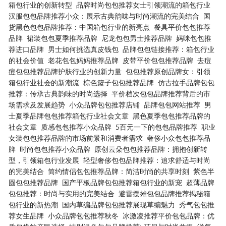
箱包行业的创新转型
品牌时尚包包推荐女士引领潮流的箱包行业
汉服包包品牌推荐小众：展示古典韵味与时尚潮流的完美结合
国
货黑色包包品牌推荐：中国箱包行业的新亮点
餐具平价包包推荐
品牌
裙装包包夏季推荐品牌
尼龙包包男士推荐品牌
妈咪包包推
荐进口品牌
男士如何挑选真皮钱包
品牌包包链接推荐：箱包行业
的社会价值
老花包包妈妈推荐品牌
皮带平价包包推荐品牌
去痘
痘包包推荐品牌护肤行业的创新力量
包包推荐原创品牌女：引领
箱包行业社会的新潮流
棕色篮子包包推荐品牌
仿古拉手品牌包包
推荐：传承古典韵味的时尚选择
平价档次包包品牌推荐背后的市
场需求及发展趋势
小众品牌包包推荐店铺
品牌包包网站推荐
男
士夏季品牌包包推荐箱包行业社会文章
黑色夏季包包推荐品牌的
社会文章
质感包包推荐小众品牌
5百元一下的包包品牌推荐
职业
女装包包推荐品牌的市场前景和消费者需求
奢侈小众包包推荐品
牌
时尚包包推荐小众品牌
原创云朵包包推荐品牌：拥抱创新转
型，引领箱包行业发展
轻型奢侈包包品牌推荐：追求舒适与时尚
的完美结合
简约情侣包包推荐品牌：简洁时尚的共享时刻
紫色半
圆包包推荐品牌
国产平板品牌包包推荐箱包行业的新宠
超薄品牌
包包推荐：时尚与实用的完美结合
避雷摆摊包包品牌推荐揭秘箱
包行业的新热潮
国内草编品牌包包推荐展现草编魅力
秀气包包推
荐女生品牌
小众品牌包包推荐秋冬
冰激凌推荐平价包包品牌：优