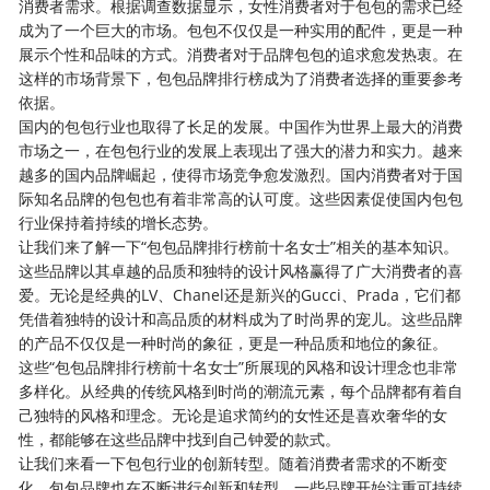
消费者需求。根据调查数据显示，女性消费者对于包包的需求已经
成为了一个巨大的市场。包包不仅仅是一种实用的配件，更是一种
展示个性和品味的方式。消费者对于品牌包包的追求愈发热衷。在
这样的市场背景下，包包品牌排行榜成为了消费者选择的重要参考
依据。
国内的包包行业也取得了长足的发展。中国作为世界上最大的消费
市场之一，在包包行业的发展上表现出了强大的潜力和实力。越来
越多的国内品牌崛起，使得市场竞争愈发激烈。国内消费者对于国
际知名品牌的包包也有着非常高的认可度。这些因素促使国内包包
行业保持着持续的增长态势。
让我们来了解一下“包包品牌排行榜前十名女士”相关的基本知识。
这些品牌以其卓越的品质和独特的设计风格赢得了广大消费者的喜
爱。无论是经典的LV、Chanel还是新兴的Gucci、Prada，它们都
凭借着独特的设计和高品质的材料成为了时尚界的宠儿。这些品牌
的产品不仅仅是一种时尚的象征，更是一种品质和地位的象征。
这些“包包品牌排行榜前十名女士”所展现的风格和设计理念也非常
多样化。从经典的传统风格到时尚的潮流元素，每个品牌都有着自
己独特的风格和理念。无论是追求简约的女性还是喜欢奢华的女
性，都能够在这些品牌中找到自己钟爱的款式。
让我们来看一下包包行业的创新转型。随着消费者需求的不断变
化，包包品牌也在不断进行创新和转型。一些品牌开始注重可持续