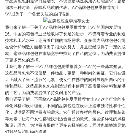
于品牌包包的需求日益增长，不仅仅是满足实用的功能需求，更是
追求一种时尚、品味和品质的代表。\\\"品牌包包夏季推荐女士
\\\"成为了一个备受关注的热门话题。
我们来了解一下关于\\\"品牌包包夏季推荐女士\\\"的国内发展情
况。中国的箱包行业已经取得了长足的进步，不仅有着专业的制造
技术和工艺水平，还有着广阔的市场需求。众多国内品牌包包公司
在设计和制造方面都做出了很大的努力，并且已经取得了一定的成
就。这些品牌包包在市场竞争中找到了自己的定位，为消费者提供
了更多元化的选择。
让我们来了解一下\\\"品牌包包夏季推荐女士\\\"的一些基本知识。
这些品牌包包不仅仅是一件物品，更是一种时尚的象征。它们在设
计上融入了当下流行的元素，使女性在携带的同时展现出自己的个
性和品味。这些品牌包包在制造过程中使用了高质量的材料和精湛
的工艺，为消费者提供了持久耐用的产品。
我们还要了解一下围绕\\\"品牌包包夏季推荐女士\\\"这个行业的多
样化风格和设计理念。不同的品牌包包在设计上追求独特性和个性
化，以满足不同消费者的需求。它们通过多样的颜色、纹理和装饰
等元素，让每个女性都能找到适合自己的款式。这些多样化的风格
和设计理念，为消费者提供了更多选择的机会，同时也能够满足她
们对品位和时尚的追求。