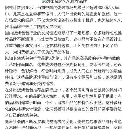
据统计数据显示，当前中国的烧烤市场规模已经超过3000亿人民
币。尤其是在夏季和节假日，人们外出烧烤的意愿更加强烈。这一
市场需求的崛起，不仅为烧烤设备行业带来了机遇，也为烧烤包包
推荐品牌带来了广阔的发展空间。
国内烧烤包包行业的发展也逐渐形成了一定规模。众多烧烤包包推
荐品牌不断涌现，市场竞争日益激烈。这些品牌不仅在产品设计上
注重功能性和实用性，还在材料选择、工艺制作等方面下足了功
夫，为消费者提供了优质的产品体验。
以知名烧烤包包推荐品牌X为例，其产品以高品质的材料和精致的
工艺制作而闻名。这些烧烤包包不仅具备耐用、防水等功能，还设
计独特，色彩鲜艳，符合时尚潮流，成为人们在户外烧烤时的最佳
伴侣。这些品牌还注重细节设计，设有多个隔层和口袋，以满足消
费者对于储物和分类的需求。
在外出烧烤包包推荐品牌行业中，各个品牌均有自己独特的风格和
设计理念。有的品牌追求简约、实用，注重功能性和易于携带；有
的品牌则偏重于时尚、个性，追求产品的独特性和美感。这种多样
化的风格和设计理念，让消费者可以根据自己的喜好和需求选择适
合自己的烧烤包包。
随着社会的不断发展和消费需求的变化，烧烤包包推荐品牌行业也
在不断进行创新转型。一些品牌开始注重环保和可持续发展，采用