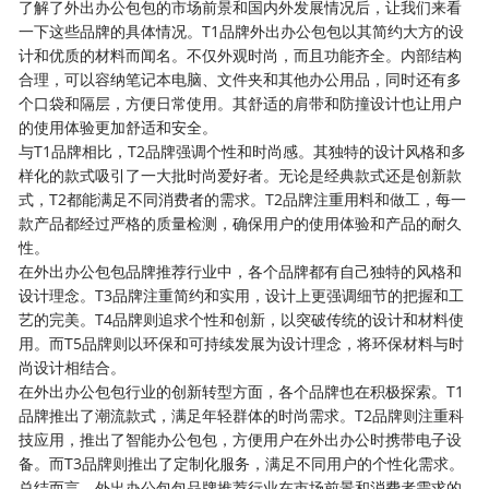
了解了外出办公包包的市场前景和国内外发展情况后，让我们来看
一下这些品牌的具体情况。T1品牌外出办公包包以其简约大方的设
计和优质的材料而闻名。不仅外观时尚，而且功能齐全。内部结构
合理，可以容纳笔记本电脑、文件夹和其他办公用品，同时还有多
个口袋和隔层，方便日常使用。其舒适的肩带和防撞设计也让用户
的使用体验更加舒适和安全。
与T1品牌相比，T2品牌强调个性和时尚感。其独特的设计风格和多
样化的款式吸引了一大批时尚爱好者。无论是经典款式还是创新款
式，T2都能满足不同消费者的需求。T2品牌注重用料和做工，每一
款产品都经过严格的质量检测，确保用户的使用体验和产品的耐久
性。
在外出办公包包品牌推荐行业中，各个品牌都有自己独特的风格和
设计理念。T3品牌注重简约和实用，设计上更强调细节的把握和工
艺的完美。T4品牌则追求个性和创新，以突破传统的设计和材料使
用。而T5品牌则以环保和可持续发展为设计理念，将环保材料与时
尚设计相结合。
在外出办公包包行业的创新转型方面，各个品牌也在积极探索。T1
品牌推出了潮流款式，满足年轻群体的时尚需求。T2品牌则注重科
技应用，推出了智能办公包包，方便用户在外出办公时携带电子设
备。而T3品牌则推出了定制化服务，满足不同用户的个性化需求。
总结而言，外出办公包包品牌推荐行业在市场前景和消费者需求的