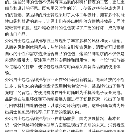
的。这些品牌的包包不仅具有高品质的材料和精湛的工艺，更注重
细节和设计的巧思。既实用又时尚的设计，使得这些包包成为男士
们的首选。某品牌的男士背包采用了人体工学设计，拥有多个功能
性口袋和舒适的肩带，让男士们在外出时能够方便携带物品，同时
减轻背部负担。这种精心设计的包包获得了广泛的好评，成为市场
的热门产品。
外出男士包包品牌推荐行业展现出了丰富多样的风格和设计理念。
从商务风格到休闲风格，从简约主义到复古风格，消费者可以根据
自己的个性和需求选择适合自己的包包。这些品牌追求的不仅仅是
外观的吸引力，更注重产品的实用性和耐用性。每一个设计细节都
经过精心的打磨，使得包包既具有时尚感又具备高品质的使用体
验。
外出男士包包品牌推荐行业正在经历着创新转型。随着科技的不断
进步，智能化的功能也逐渐应用到包包设计中。某品牌推出了带有
充电宝的背包，方便消费者在外出时随时为手机等电子设备充电。
品牌也在注重环保和可持续发展方面进行了积极探索，推出了使用
可回收材料制造的包包，以减少对环境的影响。这些创新举措为外
出男士包包品牌推荐打开了新的发展方向。
外出男士包包品牌推荐行业在市场前景、国内发展情况、基本知
识、设计风格和创新转型等方面都呈现出了光明的未来。消费者应
根据自己的需求和偏好选择适合自己的品牌，以获得更好的使用体