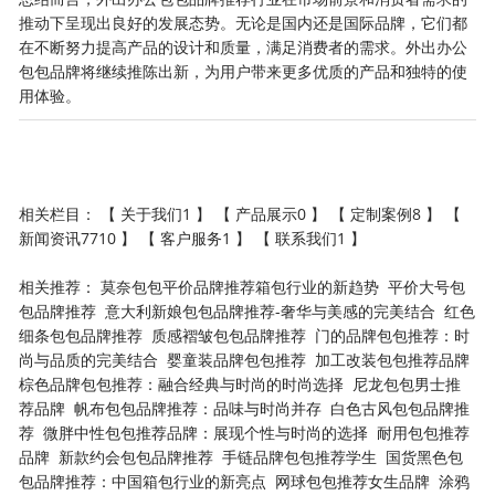
推动下呈现出良好的发展态势。无论是国内还是国际品牌，它们都
在不断努力提高产品的设计和质量，满足消费者的需求。外出办公
包包品牌将继续推陈出新，为用户带来更多优质的产品和独特的使
用体验。
相关栏目： 【
关于我们1
】 【
产品展示0
】 【
定制案例8
】 【
新闻资讯7710
】 【
客户服务1
】 【
联系我们1
】
相关推荐：
莫奈包包平价品牌推荐箱包行业的新趋势
平价大号包
包品牌推荐
意大利新娘包包品牌推荐-奢华与美感的完美结合
红色
细条包包品牌推荐
质感褶皱包包品牌推荐
门的品牌包包推荐：时
尚与品质的完美结合
婴童装品牌包包推荐
加工改装包包推荐品牌
棕色品牌包包推荐：融合经典与时尚的时尚选择
尼龙包包男士推
荐品牌
帆布包包品牌推荐：品味与时尚并存
白色古风包包品牌推
荐
微胖中性包包推荐品牌：展现个性与时尚的选择
耐用包包推荐
品牌
新款约会包包品牌推荐
手链品牌包包推荐学生
国货黑色包
包品牌推荐：中国箱包行业的新亮点
网球包包推荐女生品牌
涂鸦