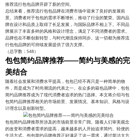
推荐流行包包品牌开辟了新的空间。
总结来看，推荐流行包包品牌在消费市场中迎来了良好的发展前
景。消费者对于包包的需求不断增长，推动了行业的繁荣。国内品
牌在设计和品质上取得了长足发展，与国际品牌不相上下。不同品
牌展示了丰富多样的风格和设计理念，满足了不同消费者的需求。
品牌也在不断创新转型，与时代潮流保持同步。这一切都为推荐流
行包包品牌的可持续发展提供了强力支撑。
（总字数：548）
包包简约品牌推荐——简约与美感的完
美结合
随着社会发展和消费水平提高，包包已经不再只是一种简单的物
件，而是成为了时尚潮流的代表之一。在众多的箱包品牌中，包包
简约品牌推荐成为了现代消费者追求的热门选择。本文将介绍与包
包简约品牌推荐相关的市场前景、发展情况、基本知识、风格与设
计理念以及创新转型。
包包简约品牌推荐所涉及的市场前景非常广阔。随着人们审美观念
的改变和消费者需求的提高，越来越多的人开始追求简约、轻便的
生活方式。包包简约品牌推荐正好满足了这一需求，通过简洁大方