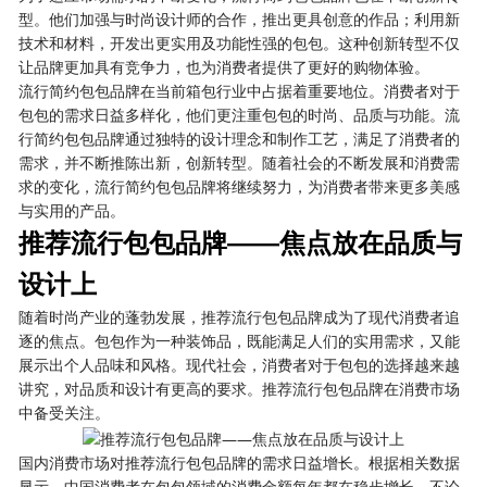
型。他们加强与时尚设计师的合作，推出更具创意的作品；利用新
技术和材料，开发出更实用及功能性强的包包。这种创新转型不仅
让品牌更加具有竞争力，也为消费者提供了更好的购物体验。
流行简约包包品牌在当前箱包行业中占据着重要地位。消费者对于
包包的需求日益多样化，他们更注重包包的时尚、品质与功能。流
行简约包包品牌通过独特的设计理念和制作工艺，满足了消费者的
需求，并不断推陈出新，创新转型。随着社会的不断发展和消费需
求的变化，流行简约包包品牌将继续努力，为消费者带来更多美感
与实用的产品。
推荐流行包包品牌——焦点放在品质与
设计上
随着时尚产业的蓬勃发展，推荐流行包包品牌成为了现代消费者追
逐的焦点。包包作为一种装饰品，既能满足人们的实用需求，又能
展示出个人品味和风格。现代社会，消费者对于包包的选择越来越
讲究，对品质和设计有更高的要求。推荐流行包包品牌在消费市场
中备受关注。
国内消费市场对推荐流行包包品牌的需求日益增长。根据相关数据
显示，中国消费者在包包领域的消费金额每年都在稳步增长。不论