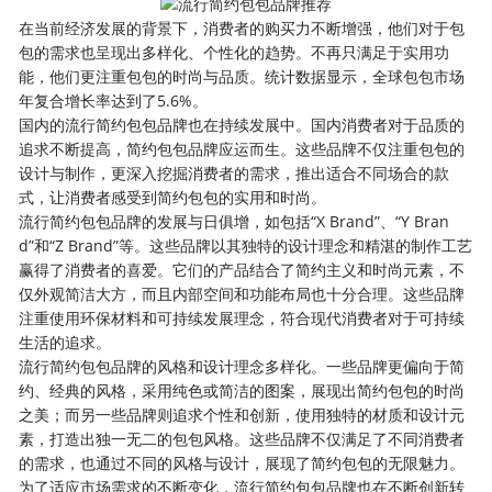
在当前经济发展的背景下，消费者的购买力不断增强，他们对于包
包的需求也呈现出多样化、个性化的趋势。不再只满足于实用功
能，他们更注重包包的时尚与品质。统计数据显示，全球包包市场
年复合增长率达到了5.6%。
国内的流行简约包包品牌也在持续发展中。国内消费者对于品质的
追求不断提高，简约包包品牌应运而生。这些品牌不仅注重包包的
设计与制作，更深入挖掘消费者的需求，推出适合不同场合的款
式，让消费者感受到简约包包的实用和时尚。
流行简约包包品牌的发展与日俱增，如包括“X Brand”、“Y Bran
d”和“Z Brand”等。这些品牌以其独特的设计理念和精湛的制作工艺
赢得了消费者的喜爱。它们的产品结合了简约主义和时尚元素，不
仅外观简洁大方，而且内部空间和功能布局也十分合理。这些品牌
注重使用环保材料和可持续发展理念，符合现代消费者对于可持续
生活的追求。
流行简约包包品牌的风格和设计理念多样化。一些品牌更偏向于简
约、经典的风格，采用纯色或简洁的图案，展现出简约包包的时尚
之美；而另一些品牌则追求个性和创新，使用独特的材质和设计元
素，打造出独一无二的包包风格。这些品牌不仅满足了不同消费者
的需求，也通过不同的风格与设计，展现了简约包包的无限魅力。
为了适应市场需求的不断变化，流行简约包包品牌也在不断创新转