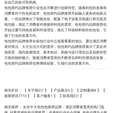
合自己的款式和风格。
包包简约品牌推荐行业也在不断进行创新转型。随着科技的发展和
消费者对个性化的追求，包包简约品牌推荐开始融入更多的创新元
素。一些品牌推出了智能包包，配备了电子设备充电接口和无线充
电功能，满足了消费者对便捷和科技的需求。包包简约品牌推荐也
开始注重可持续发展和环保理念，推出了环保材料制作的包包，引
领了行业的发展方向。
包包简约品牌推荐在箱包行业中占据着重要的地位。通过满足消费
者对简洁、大方生活方式的需求，包包简约品牌推荐展示了其在市
场前景、国内发展情况、基本知识、风格与设计理念以及创新转型
方面的独特魅力。随着消费者需求的不断变化和时尚潮流的发展，
包包简约品牌推荐也将继续创新，引领行业的发展方向。
相关栏目： 【
关于我们1
】 【
产品展示0
】 【
定制案例8
】 【
新闻资讯7710
】 【
客户服务1
】 【
联系我们1
】
相关推荐：
女生中大包包包推荐品牌：满足消费者需求的热门选
择
好看质感包包品牌推荐：卓越的行业社会现象
包包品牌女士推