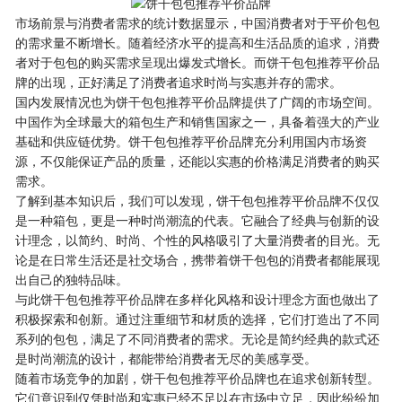
市场前景与消费者需求的统计数据显示，中国消费者对于平价包包
的需求量不断增长。随着经济水平的提高和生活品质的追求，消费
者对于包包的购买需求呈现出爆发式增长。而饼干包包推荐平价品
牌的出现，正好满足了消费者追求时尚与实惠并存的需求。
国内发展情况也为饼干包包推荐平价品牌提供了广阔的市场空间。
中国作为全球最大的箱包生产和销售国家之一，具备着强大的产业
基础和供应链优势。饼干包包推荐平价品牌充分利用国内市场资
源，不仅能保证产品的质量，还能以实惠的价格满足消费者的购买
需求。
了解到基本知识后，我们可以发现，饼干包包推荐平价品牌不仅仅
是一种箱包，更是一种时尚潮流的代表。它融合了经典与创新的设
计理念，以简约、时尚、个性的风格吸引了大量消费者的目光。无
论是在日常生活还是社交场合，携带着饼干包包的消费者都能展现
出自己的独特品味。
与此饼干包包推荐平价品牌在多样化风格和设计理念方面也做出了
积极探索和创新。通过注重细节和材质的选择，它们打造出了不同
系列的包包，满足了不同消费者的需求。无论是简约经典的款式还
是时尚潮流的设计，都能带给消费者无尽的美感享受。
随着市场竞争的加剧，饼干包包推荐平价品牌也在追求创新转型。
它们意识到仅凭时尚和实惠已经不足以在市场中立足，因此纷纷加