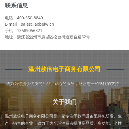
联系信息
电话：400-650-8849
E-mail：sales@aobeiw.cn
手机：13589056821
地址：浙江省温州市鹿城区松台街道勤奋路62号
温州敖倍电子商务有限公司
致力为你提供优质的产品、贴心的服务，感谢您一如既往的支持！
关于我们
温州敖倍电子商务有限公司是一家专注于数码设备配件包研发、生
产与销售的企业，致力于为全球消费者提供高品质、多功能、个性