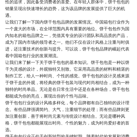
性的追求，因此备受消费者的喜爱。在年轻人群体中，饼干包包的
销量呈现出快速增长的趋势，这为该品牌的发展提供了巨大的机
遇。
让我们了解一下国内饼干包包品牌的发展情况。中国箱包行业作为
一个庞大的市场，在全球范围内具有重要的地位。饼干包包作为国
内知名的箱包品牌之一，凭借其专业的设计团队和高品质的产品，
成为了国内市场的领导者之一。他们不仅在设计风格上注重与时俱
进，还注重技术的创新与提升。可以说，饼干包包品牌的崛起代表
着中国箱包行业的发展潮流。
让我们来了解一下关于饼干包包的基本知识。饼干包包是一种以饼
干为灵感的设计，外观独特又别致。它采用高品质的材料和精湛的
制作工艺，给人一种时尚、个性的感觉。饼干包包的设计灵感来源
于饼干盒的外观，将经典的饼干包装与现代时尚相结合，成为一种
独特的时尚单品。无论是在日常生活中还是在各种场合，饼干包包
都能成为你的亮点，展现出你的个性与品味。
饼干包包行业的设计风格多样化，每个品牌都有自己独特的设计理
念。有些品牌强调简约、大气，注重细节的处理；而有些品牌则更
加注重创新，善于将时尚元素与传统设计相结合。无论是哪种风
格，饼干包包都能展现出时尚、个性的魅力，成为时尚爱好者的首
选。
饼干包包行业正处于创新转型的关键时期。随着时代的发展和消费