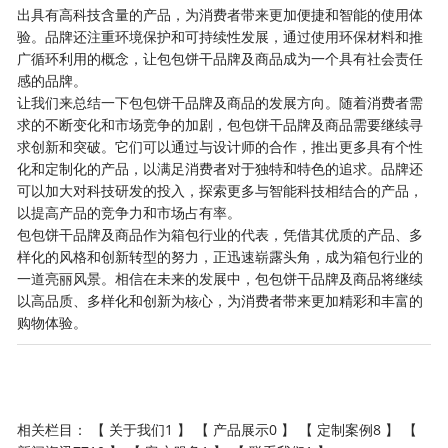
出具有高科技含量的产品，为消费者带来更加便捷和智能的使用体
验。品牌还注重环境保护和可持续性发展，通过使用环保材料和推
广循环利用的概念，让包包饼干品牌及商品成为一个具有社会责任
感的品牌。
让我们来总结一下包包饼干品牌及商品的发展方向。随着消费者需
求的不断变化和市场竞争的加剧，包包饼干品牌及商品需要继续寻
求创新和突破。它们可以通过与设计师的合作，推出更多具有个性
化和定制化的产品，以满足消费者对于独特和特色的追求。品牌还
可以加大对科技研发的投入，探索更多与智能科技相结合的产品，
以提高产品的竞争力和市场占有率。
包包饼干品牌及商品作为箱包行业的代表，凭借其优质的产品、多
样化的风格和创新转型的努力，正迅速崭露头角，成为箱包行业的
一道亮丽风景。相信在未来的发展中，包包饼干品牌及商品将继续
以高品质、多样化和创新为核心，为消费者带来更加精彩和丰富的
购物体验。
相关栏目： 【
关于我们1
】 【
产品展示0
】 【
定制案例8
】 【