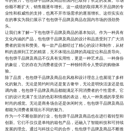
年的努力，包包饼干品牌及商品在国内已取得了长足的发展。市场
份额不断扩大，销售额逐年增长。这一成绩的取得离不开品牌的专
业性和权威性的支持，也离不开市场需求的逐渐增长。这些实实在
在的事实为我们展示了包包饼干品牌及商品在国内市场的强劲势
头。
让我们来了解一下包包饼干品牌及商品的基本知识。作为一种具有
文化内涵的产品，包包饼干品牌及商品的设计和品质受到了广大消
费者的宣传和赞美。每一款产品都经过了精心的设计和制作，从材
料的选择到工艺的精湛，无不体现出品牌的高端定位和品质导向。
包包饼干品牌及商品不仅具有实用性，更是一种艺术品、一种身份
的象征，它的存在为消费者提供了一种独特而令人赞叹的购物体
验。
除了品质，包包饼干品牌及商品在风格和设计理念上也展现了多样
化的魅力。无论是简约时尚还是复古奢华，无论是明快活泼还是低
调内敛，包包饼干品牌及商品都能满足不同消费者的个性需求。它
们的设计充满了生活的色彩和情感的表达，给人一种美感的享受和
时尚的感觉。无论是商务场合还是休闲时光，包包饼干品牌及商品
都能为消费者展现出不同的魅力。
作为一个不断创新的行业，包包饼干品牌及商品也在进行着转型和
创新。它们不仅仅是单纯的箱包产品，还融入了智能科技和可持续
发展的理念。通过与科技公司的合作，包包饼干品牌及商品不断推