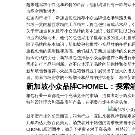
越来越追求个性化和独特的产品，他们渴望拥有一款与众
市场空间和潜力。
在国内市场中，新加坡包包推荐小众品牌也逐渐崭露头角
加坡一贯的精益求精的工匠精神，将包包打造成艺术品，
关于新加坡包包推荐小众品牌的基本知识，我们可以以Elyse
行业内脱颖而出。他们的包包采用了世界顶级的意大利皮
除了品牌的基本知识，新加坡包包推荐小众品牌的多样化
重视包包的实用性和质感。他们融入了新加坡独特的文化
随着时代的变迁，新加坡包包推荐小众品牌也在不断进行
需求进行产品的创新。这不仅体现了品牌的前瞻性和创新
新加坡包包推荐小众品牌在箱包行业中展现出了强大的潜
者。随着市场需求的不断增长和品牌的持续创新，相信新
新加坡小众品牌CHOMEL：探索
箱包行业一直都是一个充满竞争的市场，消费者对于既实用
特的设计理念和高品质的产品，在消费市场中崭露头角。
就消费市场的前景而言，箱包行业一直以来都保持着稳定
几年内达到数百亿美元。消费者对于箱包的需求既来自于
CHOMEL应运而生，满足了消费者对于高品质、独特设计