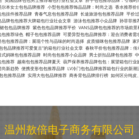
合
英国品牌包包男士推荐箱包行业社会文章
胖子包包推荐品牌：引领时
墨尔本女士包包品牌推荐
小型包包推荐饰品品牌：时尚之选
香水推荐价
包包挂件推荐品牌
青春气息包包推荐品牌
长途旅游包包推荐品牌
平价
皂品牌包包推荐大牌箱包行业社会文章
游泳包包推荐小众品牌
孙菲菲推
裙包包品牌推荐
紫色包包品牌推荐平价
VANS品牌包包推荐的市场前景
包包推荐绿色
帽子包包推荐品牌
可爱异型包包品牌推荐：迎合消费者需
酷包包推荐品牌：展现个性与品味的时尚选择
皮质猫咪包包推荐品牌
家
“包包品牌推荐可爱复古”的箱包行业社会文章
春秋平价包包推荐品牌：传
日式妈咪包包推荐品牌
时尚包包推荐小众品牌
男士折扣品牌包包推荐
包包推荐
越南包包推荐品牌夏天
葫芦保养推荐品牌包包：展望箱包行业
时尚新趋势
便携变形包包推荐品牌
LV冷门包包品牌推荐箱包行业的新潮
包包推荐品牌
实用大包包品牌推荐
商务背包品牌排行榜
如何区分纯皮
温州敖倍电子商务有限公司