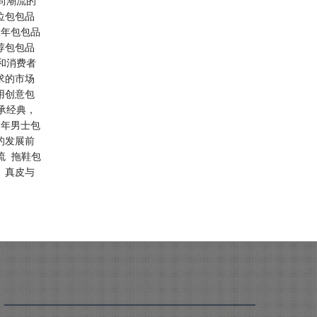
尚潮流的
位包包品
过年包包品
荐包包品
和消费者
求的市场
用创意包
承经典，
中年男士包
的发展前
流
拖鞋包
、真皮与