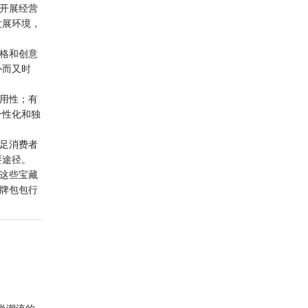
中开展经营
发展环境，
风格和创意
朴而又时
耐用性；有
个性化和独
满足消费者
要途径。
让这些宝藏
品牌包包行