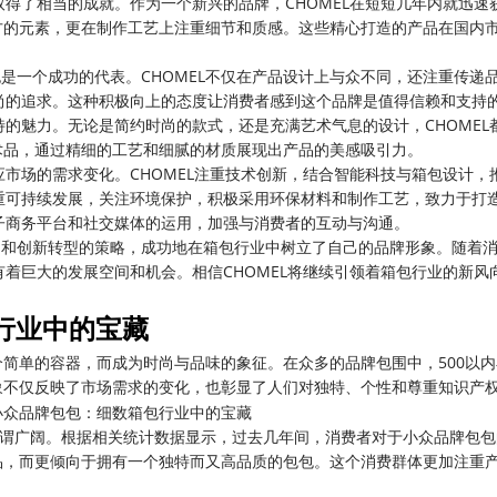
取得了相当的成就。作为一个新兴的品牌，CHOMEL在短短几年内就迅速
方的元素，更在制作工艺上注重细节和质感。这些精心打造的产品在国内
，也是一个成功的代表。CHOMEL不仅在产品设计上与众不同，还注重传递
时尚的追求。这种积极向上的态度让消费者感到这个品牌是值得信赖和支持
特的魅力。无论是简约时尚的款式，还是充满艺术气息的设计，CHOMEL
术品，通过精细的工艺和细腻的材质展现出产品的美感吸引力。
应市场的需求变化。CHOMEL注重技术创新，结合智能科技与箱包设计，
注重可持续发展，关注环境保护，积极采用环保材料和制作工艺，致力于打
电子商务平台和社交媒体的运用，加强与消费者的互动与沟通。
产品和创新转型的策略，成功地在箱包行业中树立了自己的品牌形象。随着
有着巨大的发展空间和机会。相信CHOMEL将继续引领着箱包行业的新风
行业中的宝藏
简单的容器，而成为时尚与品味的象征。在众多的品牌包围中，500以
象不仅反映了市场需求的变化，也彰显了人们对独特、个性和尊重知识产
可谓广阔。根据相关统计数据显示，过去几年间，消费者对于小众品牌包
品，而更倾向于拥有一个独特而又高品质的包包。这个消费群体更加注重