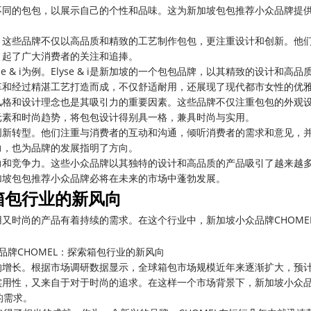
不同的包包，以展示自己的个性和品味。这为新加坡包包推荐小众品牌提
。这些品牌不仅以高品质和精致的工艺制作包包，更注重设计和创新。他
引起了广大消费者的关注和追捧。
 & i为例。Elyse & i是新加坡的一个包包品牌，以其精致的设计和高品
革和经过精湛工艺打造而成，不仅舒适耐用，还展现了现代都市女性的优
风格和设计理念也是其吸引力的重要因素。这些品牌不仅注重包包的外观
元素和时尚趋势，将包包设计得别具一格，兼具时尚与实用。
创新转型。他们注重与消费者的互动和沟通，倾听消费者的需求和意见，
力，也为品牌的发展指明了方向。
力和竞争力。这些小众品牌以其独特的设计和高品质的产品吸引了越来越
加坡包包推荐小众品牌必将在未来的市场中蓬勃发展。
箱包行业的新风向
又时尚的产品有着持续的需求。在这个行业中，新加坡小众品牌CHOME
的增长。根据市场调研数据显示，全球箱包市场规模近年来逐渐扩大，预
实用性，又来自于对于时尚的追求。在这样一个市场背景下，新加坡小众
的需求。