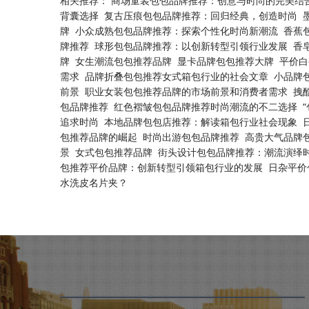
相关推荐：
商场童装包包品牌推荐：创意与时尚的完美结
背囊选择
复古压痕包包品牌推荐：回归经典，创造时尚
牌
小众成熟包包品牌推荐：探索个性化时尚新潮流
香蕉
牌推荐
球形包包品牌推荐：以创新转型引领行业发展
香
牌
女生潮流包包推荐品牌
显卡品牌包包推荐大牌
平价白
需求
品牌折叠包包推荐女式箱包行业的社会文章
小品牌
前景
职业女装包包推荐品牌的市场前景和消费者需求
拽
包品牌推荐
红色褶皱包包品牌推荐时尚潮流的不二选择
追求时尚
本地品牌包包店推荐：解读箱包行业社会现象
包推荐品牌的崛起
时尚出游包包品牌推荐
高贵大气品牌
景
女式包包推荐品牌
街头设计包包品牌推荐：潮流演绎
包推荐平价品牌：创新转型引领箱包行业的发展
日杂平价
水洗皮名片夹？